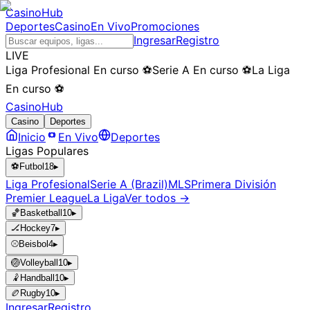
CasinoHub
Deportes
Casino
En Vivo
Promociones
Ingresar
Registro
LIVE
Liga Profesional
En curso
⚽
Serie A
En curso
⚽
La Liga
En curso
⚽
CasinoHub
Casino
Deportes
Inicio
En Vivo
Deportes
Ligas Populares
⚽
Futbol
18
▸
Liga Profesional
Serie A (Brazil)
MLS
Primera División
Premier League
La Liga
Ver todos →
🏀
Basketball
10
▸
🏒
Hockey
7
▸
⚾
Beisbol
4
▸
🏐
Volleyball
10
▸
🤾
Handball
10
▸
🏉
Rugby
10
▸
Ingresar
Registro