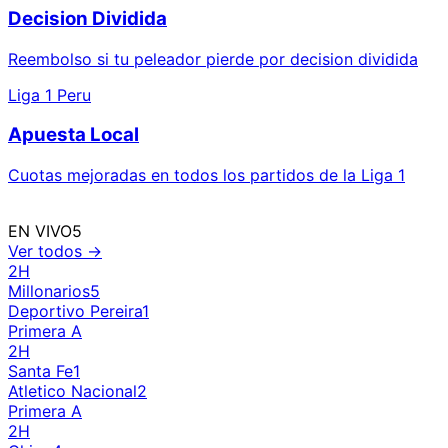
Decision Dividida
Reembolso si tu peleador pierde por decision dividida
Liga 1 Peru
Apuesta Local
Cuotas mejoradas en todos los partidos de la Liga 1
EN VIVO
5
Ver todos →
2H
Millonarios
5
Deportivo Pereira
1
Primera A
2H
Santa Fe
1
Atletico Nacional
2
Primera A
2H