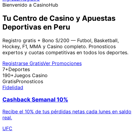
Bienvenido a CasinoHub
Tu Centro de Casino y Apuestas
Deportivas en Peru
Registro gratis + Bono S/200 — Futbol, Basketball,
Hockey, F1, MMA y Casino completo. Pronosticos
expertos y cuotas competitivas en todos los deportes.
Registrarse Gratis
Ver Promociones
7+
Deportes
190+
Juegos Casino
Gratis
Pronosticos
Fidelidad
Cashback Semanal 10%
Recibe el 10% de tus pérdidas netas cada lunes en saldo
real.
UFC