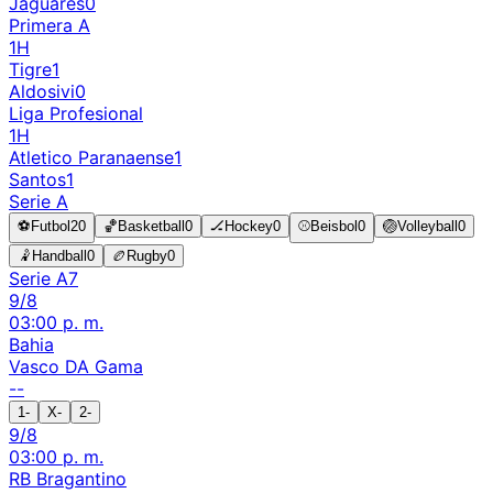
Jaguares
0
Primera A
1H
Tigre
1
Aldosivi
0
Liga Profesional
1H
Atletico Paranaense
1
Santos
1
Serie A
⚽
Futbol
20
🏀
Basketball
0
🏒
Hockey
0
⚾
Beisbol
0
🏐
Volleyball
0
🤾
Handball
0
🏉
Rugby
0
Serie A
7
9/8
03:00 p. m.
Bahia
Vasco DA Gama
-
-
1
-
X
-
2
-
9/8
03:00 p. m.
RB Bragantino