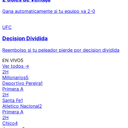
Gana automaticamente si tu equipo va 2-0
UFC
Decision Dividida
Reembolso si tu peleador pierde por decision dividida
EN VIVO
5
Ver todos →
2H
Millonarios
5
Deportivo Pereira
1
Primera A
2H
Santa Fe
1
Atletico Nacional
2
Primera A
2H
Chico
4