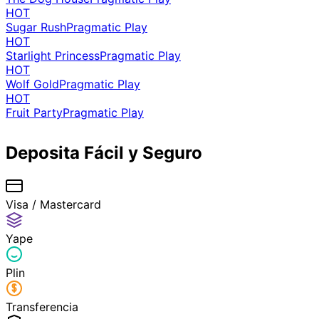
HOT
Sugar Rush
Pragmatic Play
HOT
Starlight Princess
Pragmatic Play
HOT
Wolf Gold
Pragmatic Play
HOT
Fruit Party
Pragmatic Play
Deposita Fácil y Seguro
Visa / Mastercard
Yape
Plin
Transferencia