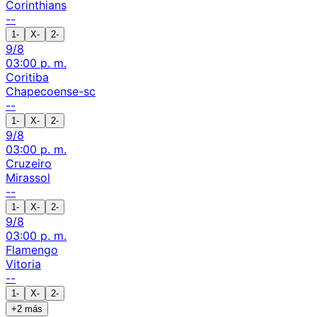
Corinthians
-
-
1
-
X
-
2
-
9/8
03:00 p. m.
Coritiba
Chapecoense-sc
-
-
1
-
X
-
2
-
9/8
03:00 p. m.
Cruzeiro
Mirassol
-
-
1
-
X
-
2
-
9/8
03:00 p. m.
Flamengo
Vitoria
-
-
1
-
X
-
2
-
+2 más