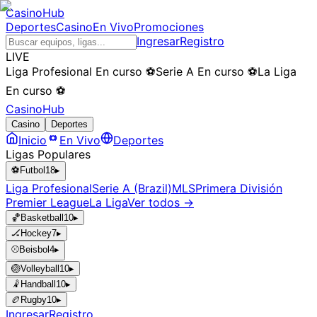
CasinoHub
Deportes
Casino
En Vivo
Promociones
Ingresar
Registro
LIVE
Liga Profesional
En curso
⚽
Serie A
En curso
⚽
La Liga
En curso
⚽
CasinoHub
Casino
Deportes
Inicio
En Vivo
Deportes
Ligas Populares
⚽
Futbol
18
▸
Liga Profesional
Serie A (Brazil)
MLS
Primera División
Premier League
La Liga
Ver todos →
🏀
Basketball
10
▸
🏒
Hockey
7
▸
⚾
Beisbol
4
▸
🏐
Volleyball
10
▸
🤾
Handball
10
▸
🏉
Rugby
10
▸
Ingresar
Registro