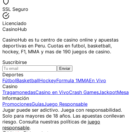
SSL Seguro
Licenciado
CasinoHub
CasinoHub es tu centro de casino online y apuestas
deportivas en Peru. Cuotas en futbol, basketball,
hockey, F1, MMA y mas de 190 juegos de casino.
Suscribirse
Enviar
Deportes
Fútbol
Basketball
Hockey
Formula 1
MMA
En Vivo
Casino
Tragamonedas
Casino en Vivo
Crash Games
Jackpot
Mesa
Información
Promociones
Guías
Juego Responsable
Jugar puede ser adictivo. Juega con responsabilidad.
Solo para mayores de 18 años. Las apuestas conllevan
riesgo. Consulta nuestras políticas de
juego
responsable
.