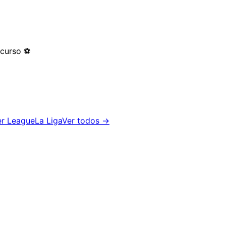
 curso
⚽
er League
La Liga
Ver todos →