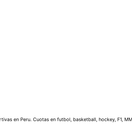
tivas en Peru. Cuotas en futbol, basketball, hockey, F1, M