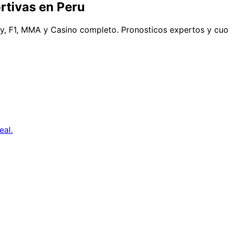
rtivas en Peru
ey, F1, MMA y Casino completo. Pronosticos expertos y cuo
eal.