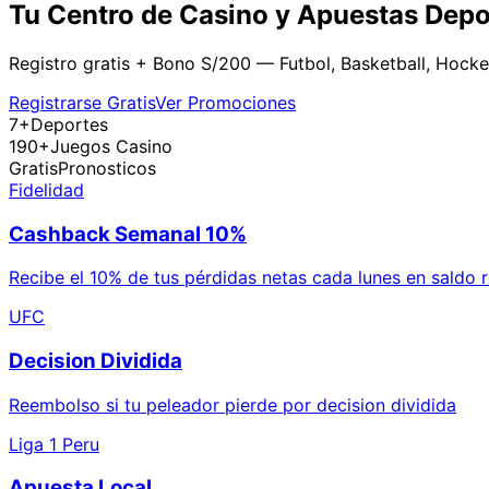
Tu Centro de Casino y Apuestas Depo
Registro gratis + Bono S/200 — Futbol, Basketball, Hock
Registrarse Gratis
Ver Promociones
7+
Deportes
190+
Juegos Casino
Gratis
Pronosticos
Fidelidad
Cashback Semanal 10%
Recibe el 10% de tus pérdidas netas cada lunes en saldo r
UFC
Decision Dividida
Reembolso si tu peleador pierde por decision dividida
Liga 1 Peru
Apuesta Local