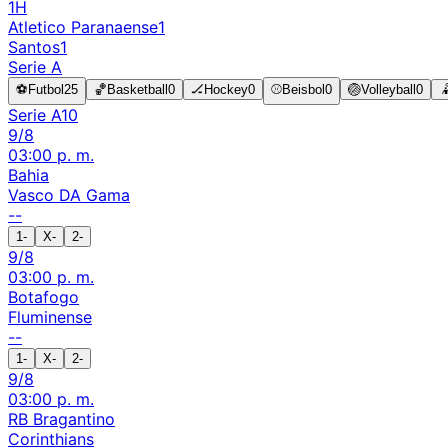
1H
Atletico Paranaense
1
Santos
1
Serie A
⚽
Futbol
25
🏀
Basketball
0
🏒
Hockey
0
⚾
Beisbol
0
🏐
Volleyball
0

Serie A
10
9/8
03:00 p. m.
Bahia
Vasco DA Gama
-
-
1
-
X
-
2
-
9/8
03:00 p. m.
Botafogo
Fluminense
-
-
1
-
X
-
2
-
9/8
03:00 p. m.
RB Bragantino
Corinthians