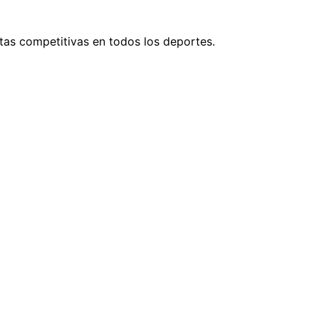
tas competitivas en todos los deportes.