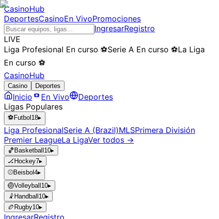
CasinoHub
Deportes
Casino
En Vivo
Promociones
Ingresar
Registro
LIVE
Liga Profesional
En curso
⚽
Serie A
En curso
⚽
La Liga
En curso
⚽
CasinoHub
Casino
Deportes
Inicio
En Vivo
Deportes
Ligas Populares
⚽
Futbol
18
▸
Liga Profesional
Serie A (Brazil)
MLS
Primera División
Premier League
La Liga
Ver todos →
🏀
Basketball
10
▸
🏒
Hockey
7
▸
⚾
Beisbol
4
▸
🏐
Volleyball
10
▸
🤾
Handball
10
▸
🏉
Rugby
10
▸
Ingresar
Registro