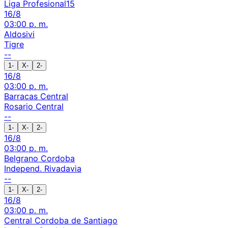
Liga Profesional
15
16/8
03:00 p. m.
Aldosivi
Tigre
-
-
1
-
X
-
2
-
16/8
03:00 p. m.
Barracas Central
Rosario Central
-
-
1
-
X
-
2
-
16/8
03:00 p. m.
Belgrano Cordoba
Independ. Rivadavia
-
-
1
-
X
-
2
-
16/8
03:00 p. m.
Central Cordoba de Santiago