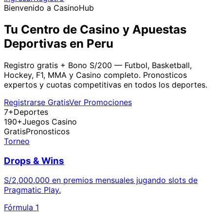
Bienvenido a CasinoHub
Tu Centro de Casino y Apuestas
Deportivas en Peru
Registro gratis + Bono S/200 — Futbol, Basketball,
Hockey, F1, MMA y Casino completo. Pronosticos
expertos y cuotas competitivas en todos los deportes.
Registrarse Gratis
Ver Promociones
7+
Deportes
190+
Juegos Casino
Gratis
Pronosticos
Torneo
Drops & Wins
S/2,000,000 en premios mensuales jugando slots de
Pragmatic Play.
Fórmula 1