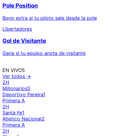
Pole Position
Bono extra si tu piloto sale desde la pole
Libertadores
Gol de Visitante
Gana si tu equipo anota de visitante
EN VIVO
5
Ver todos →
2H
Millonarios
5
Deportivo Pereira
1
Primera A
2H
Santa Fe
1
Atletico Nacional
2
Primera A
2H