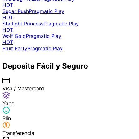
HOT
Sugar Rush
Pragmatic Play
HOT
Starlight Princess
Pragmatic Play
HOT
Wolf Gold
Pragmatic Play
HOT
Fruit Party
Pragmatic Play
Deposita Fácil y Seguro
Visa / Mastercard
Yape
Plin
Transferencia