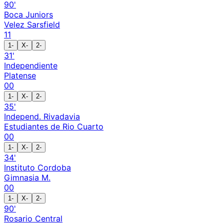
90'
Boca Juniors
Velez Sarsfield
1
1
1
-
X
-
2
-
31'
Independiente
Platense
0
0
1
-
X
-
2
-
35'
Independ. Rivadavia
Estudiantes de Rio Cuarto
0
0
1
-
X
-
2
-
34'
Instituto Cordoba
Gimnasia M.
0
0
1
-
X
-
2
-
90'
Rosario Central