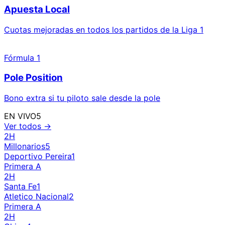
Apuesta Local
Cuotas mejoradas en todos los partidos de la Liga 1
Fórmula 1
Pole Position
Bono extra si tu piloto sale desde la pole
EN VIVO
5
Ver todos →
2H
Millonarios
5
Deportivo Pereira
1
Primera A
2H
Santa Fe
1
Atletico Nacional
2
Primera A
2H