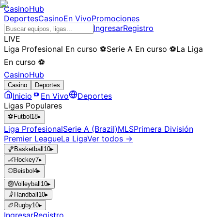
CasinoHub
Deportes
Casino
En Vivo
Promociones
Ingresar
Registro
LIVE
Liga Profesional
En curso
⚽
Serie A
En curso
⚽
La Liga
En curso
⚽
CasinoHub
Casino
Deportes
Inicio
En Vivo
Deportes
Ligas Populares
⚽
Futbol
18
▸
Liga Profesional
Serie A (Brazil)
MLS
Primera División
Premier League
La Liga
Ver todos →
🏀
Basketball
10
▸
🏒
Hockey
7
▸
⚾
Beisbol
4
▸
🏐
Volleyball
10
▸
🤾
Handball
10
▸
🏉
Rugby
10
▸
Ingresar
Registro