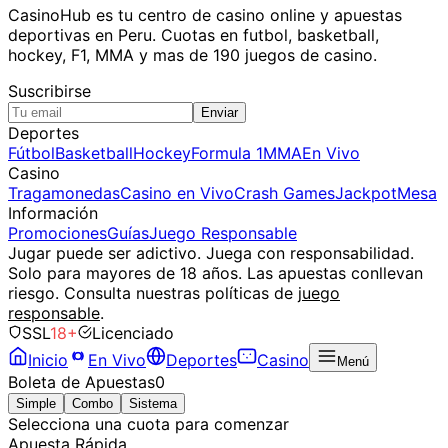
CasinoHub es tu centro de casino online y apuestas
deportivas en Peru. Cuotas en futbol, basketball,
hockey, F1, MMA y mas de 190 juegos de casino.
Suscribirse
Enviar
Deportes
Fútbol
Basketball
Hockey
Formula 1
MMA
En Vivo
Casino
Tragamonedas
Casino en Vivo
Crash Games
Jackpot
Mesa
Información
Promociones
Guías
Juego Responsable
Jugar puede ser adictivo. Juega con responsabilidad.
Solo para mayores de 18 años. Las apuestas conllevan
riesgo. Consulta nuestras políticas de
juego
responsable
.
SSL
18+
Licenciado
Inicio
En Vivo
Deportes
Casino
Menú
Boleta de Apuestas
0
Simple
Combo
Sistema
Selecciona una cuota para comenzar
Apuesta Rápida