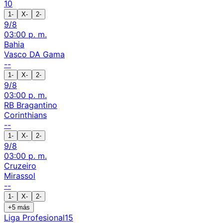
1
0
1
-
X
-
2
-
9/8
03:00 p. m.
Bahia
Vasco DA Gama
-
-
1
-
X
-
2
-
9/8
03:00 p. m.
RB Bragantino
Corinthians
-
-
1
-
X
-
2
-
9/8
03:00 p. m.
Cruzeiro
Mirassol
-
-
1
-
X
-
2
-
+5 más
Liga Profesional
15