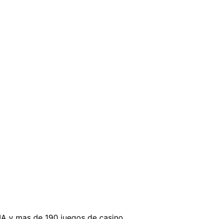
MA y mas de 190 juegos de casino.