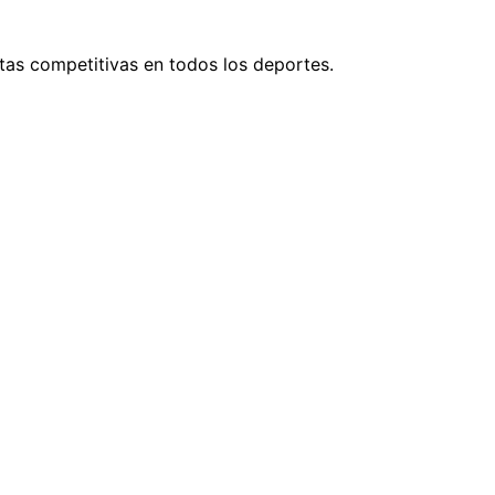
tas competitivas en todos los deportes.