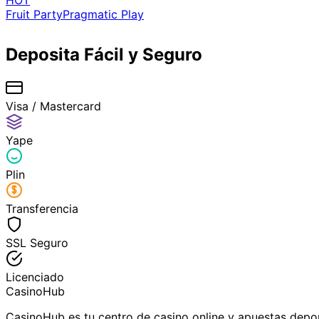
HOT
Fruit Party
Pragmatic Play
Deposita Fácil y Seguro
Visa / Mastercard
Yape
Plin
Transferencia
SSL Seguro
Licenciado
CasinoHub
CasinoHub es tu centro de casino online y apuestas depor