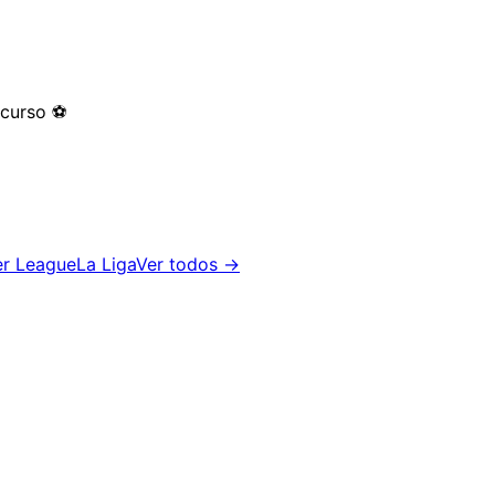
 curso
⚽
er League
La Liga
Ver todos →