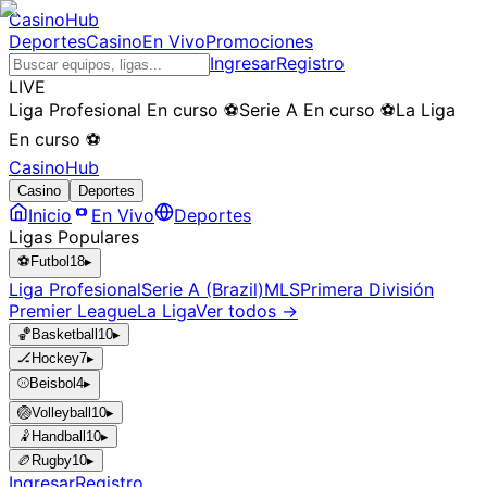
CasinoHub
Deportes
Casino
En Vivo
Promociones
Ingresar
Registro
LIVE
Liga Profesional
En curso
⚽
Serie A
En curso
⚽
La Liga
En curso
⚽
CasinoHub
Casino
Deportes
Inicio
En Vivo
Deportes
Ligas Populares
⚽
Futbol
18
▸
Liga Profesional
Serie A (Brazil)
MLS
Primera División
Premier League
La Liga
Ver todos →
🏀
Basketball
10
▸
🏒
Hockey
7
▸
⚾
Beisbol
4
▸
🏐
Volleyball
10
▸
🤾
Handball
10
▸
🏉
Rugby
10
▸
Ingresar
Registro