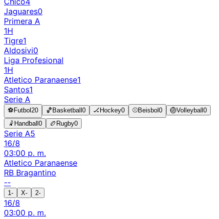
Chico
4
Jaguares
0
Primera A
1H
Tigre
1
Aldosivi
0
Liga Profesional
1H
Atletico Paranaense
1
Santos
1
Serie A
⚽
Futbol
20
🏀
Basketball
0
🏒
Hockey
0
⚾
Beisbol
0
🏐
Volleyball
0
🤾
Handball
0
🏉
Rugby
0
Serie A
5
16/8
03:00 p. m.
Atletico Paranaense
RB Bragantino
-
-
1
-
X
-
2
-
16/8
03:00 p. m.