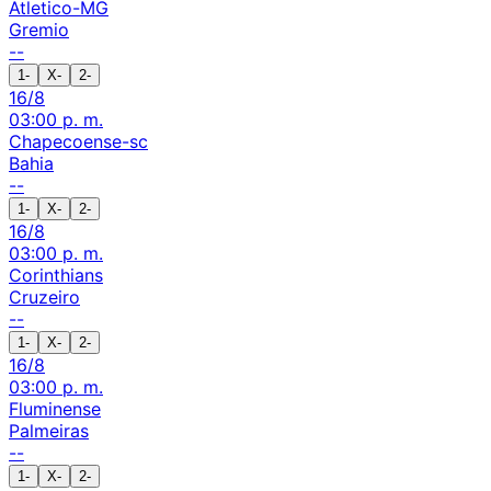
Atletico-MG
Gremio
-
-
1
-
X
-
2
-
16/8
03:00 p. m.
Chapecoense-sc
Bahia
-
-
1
-
X
-
2
-
16/8
03:00 p. m.
Corinthians
Cruzeiro
-
-
1
-
X
-
2
-
16/8
03:00 p. m.
Fluminense
Palmeiras
-
-
1
-
X
-
2
-