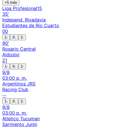
+5 más
Liga Profesional
15
35'
Independ. Rivadavia
Estudiantes de Rio Cuarto
0
0
1
-
X
-
2
-
90'
Rosario Central
Aldosivi
2
1
1
-
X
-
2
-
9/8
03:00 p. m.
Argentinos JRS
Racing Club
-
-
1
-
X
-
2
-
9/8
03:00 p. m.
Atletico Tucuman
Sarmiento Junin