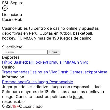
SSL Seguro
Licenciado
CasinoHub
CasinoHub es tu centro de casino online y apuestas
deportivas en Peru. Cuotas en futbol, basketball,
hockey, F1, MMA y mas de 190 juegos de casino.
Suscribirse
Enviar
Deportes
Fútbol
Basketball
Hockey
Formula 1
MMA
En Vivo
Casino
Tragamonedas
Casino en Vivo
Crash Games
Jackpot
Mesa
Información
Promociones
Guías
Juego Responsable
Jugar puede ser adictivo. Juega con responsabilidad.
Solo para mayores de 18 años. Las apuestas conllevan
riesgo. Consulta nuestras políticas de
juego
responsable
.
SSL
18+
Licenciado