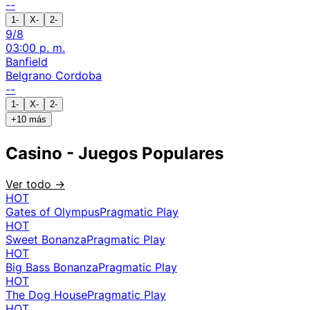
-
-
1
-
X
-
2
-
9/8
03:00 p. m.
Banfield
Belgrano Cordoba
-
-
1
-
X
-
2
-
+10 más
Casino - Juegos Populares
Ver todo →
HOT
Gates of Olympus
Pragmatic Play
HOT
Sweet Bonanza
Pragmatic Play
HOT
Big Bass Bonanza
Pragmatic Play
HOT
The Dog House
Pragmatic Play
HOT