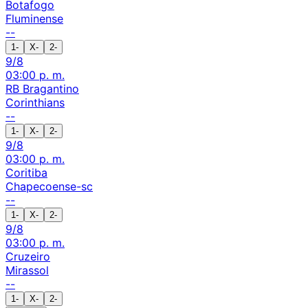
Botafogo
Fluminense
-
-
1
-
X
-
2
-
9/8
03:00 p. m.
RB Bragantino
Corinthians
-
-
1
-
X
-
2
-
9/8
03:00 p. m.
Coritiba
Chapecoense-sc
-
-
1
-
X
-
2
-
9/8
03:00 p. m.
Cruzeiro
Mirassol
-
-
1
-
X
-
2
-