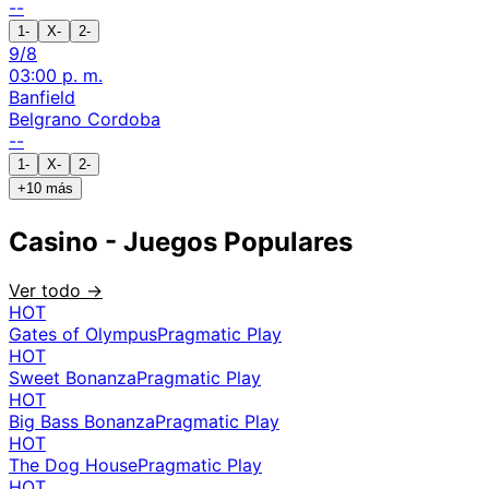
-
-
1
-
X
-
2
-
9/8
03:00 p. m.
Banfield
Belgrano Cordoba
-
-
1
-
X
-
2
-
+10 más
Casino - Juegos Populares
Ver todo →
HOT
Gates of Olympus
Pragmatic Play
HOT
Sweet Bonanza
Pragmatic Play
HOT
Big Bass Bonanza
Pragmatic Play
HOT
The Dog House
Pragmatic Play
HOT