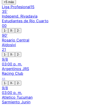
+5 más
Liga Profesional
15
35'
Independ. Rivadavia
Estudiantes de Rio Cuarto
0
0
1
-
X
-
2
-
90'
Rosario Central
Aldosivi
2
1
1
-
X
-
2
-
9/8
03:00 p. m.
Argentinos JRS
Racing Club
-
-
1
-
X
-
2
-
9/8
03:00 p. m.
Atletico Tucuman
Sarmiento Junin