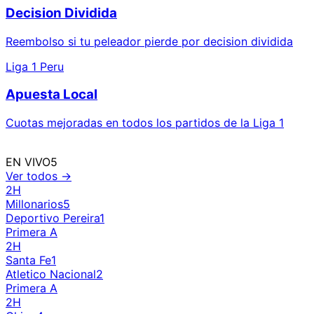
Decision Dividida
Reembolso si tu peleador pierde por decision dividida
Liga 1 Peru
Apuesta Local
Cuotas mejoradas en todos los partidos de la Liga 1
EN VIVO
5
Ver todos →
2H
Millonarios
5
Deportivo Pereira
1
Primera A
2H
Santa Fe
1
Atletico Nacional
2
Primera A
2H