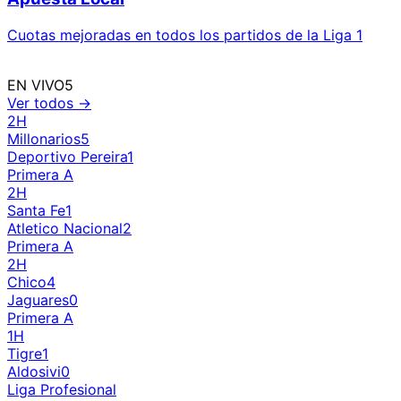
Cuotas mejoradas en todos los partidos de la Liga 1
EN VIVO
5
Ver todos →
2H
Millonarios
5
Deportivo Pereira
1
Primera A
2H
Santa Fe
1
Atletico Nacional
2
Primera A
2H
Chico
4
Jaguares
0
Primera A
1H
Tigre
1
Aldosivi
0
Liga Profesional