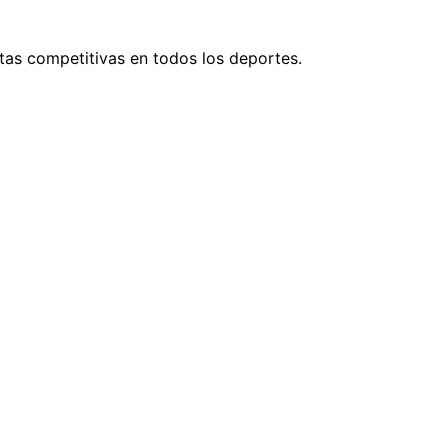
tas competitivas en todos los deportes.