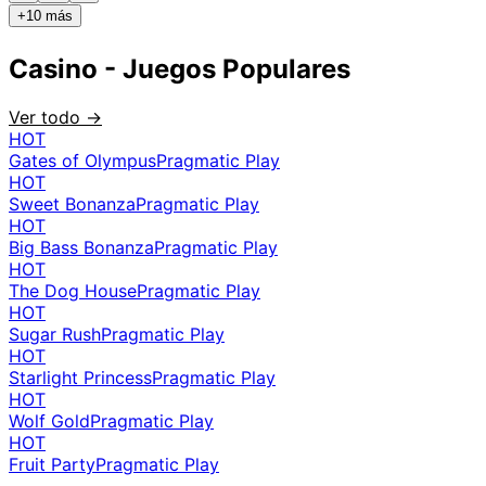
+10 más
Casino - Juegos Populares
Ver todo →
HOT
Gates of Olympus
Pragmatic Play
HOT
Sweet Bonanza
Pragmatic Play
HOT
Big Bass Bonanza
Pragmatic Play
HOT
The Dog House
Pragmatic Play
HOT
Sugar Rush
Pragmatic Play
HOT
Starlight Princess
Pragmatic Play
HOT
Wolf Gold
Pragmatic Play
HOT
Fruit Party
Pragmatic Play