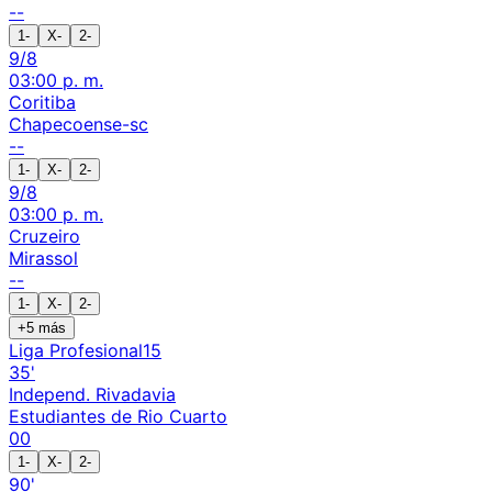
-
-
1
-
X
-
2
-
9/8
03:00 p. m.
Coritiba
Chapecoense-sc
-
-
1
-
X
-
2
-
9/8
03:00 p. m.
Cruzeiro
Mirassol
-
-
1
-
X
-
2
-
+5 más
Liga Profesional
15
35'
Independ. Rivadavia
Estudiantes de Rio Cuarto
0
0
1
-
X
-
2
-
90'