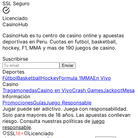
SSL Seguro
Licenciado
CasinoHub
CasinoHub es tu centro de casino online y apuestas
deportivas en Peru. Cuotas en futbol, basketball,
hockey, F1, MMA y mas de 190 juegos de casino.
Suscribirse
Enviar
Deportes
Fútbol
Basketball
Hockey
Formula 1
MMA
En Vivo
Casino
Tragamonedas
Casino en Vivo
Crash Games
Jackpot
Mesa
Información
Promociones
Guías
Juego Responsable
Jugar puede ser adictivo. Juega con responsabilidad.
Solo para mayores de 18 años. Las apuestas conllevan
riesgo. Consulta nuestras políticas de
juego
responsable
.
SSL
18+
Licenciado