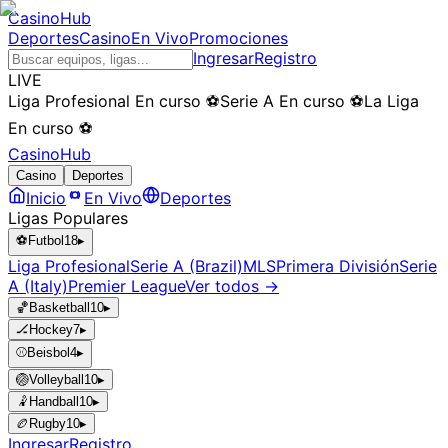
CasinoHub
Deportes
Casino
En Vivo
Promociones
Ingresar
Registro
LIVE
Liga Profesional
En curso
⚽
Serie A
En curso
⚽
La Liga
En curso
⚽
CasinoHub
Casino
Deportes
Inicio
En Vivo
Deportes
Ligas Populares
⚽
Futbol
18
▸
Liga Profesional
Serie A (Brazil)
MLS
Primera División
Serie
A (Italy)
Premier League
Ver todos →
🏀
Basketball
10
▸
🏒
Hockey
7
▸
⚾
Beisbol
4
▸
🏐
Volleyball
10
▸
🤾
Handball
10
▸
🏉
Rugby
10
▸
Ingresar
Registro