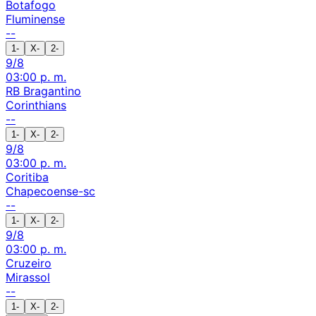
Botafogo
Fluminense
-
-
1
-
X
-
2
-
9/8
03:00 p. m.
RB Bragantino
Corinthians
-
-
1
-
X
-
2
-
9/8
03:00 p. m.
Coritiba
Chapecoense-sc
-
-
1
-
X
-
2
-
9/8
03:00 p. m.
Cruzeiro
Mirassol
-
-
1
-
X
-
2
-